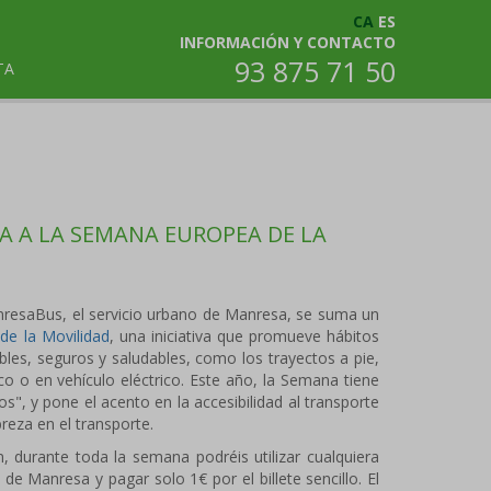
CA
ES
INFORMACIÓN Y CONTACTO
93 875 71 50
TA
 A LA SEMANA EUROPEA DE LA
nresaBus, el servicio urbano de Manresa, se suma un
e la Movilidad
, una iniciativa que promueve hábitos
les, seguros y saludables, como los trayectos a pie,
ico o en vehículo eléctrico. Este año, la Semana tiene
", y pone el acento en la accesibilidad al transporte
breza en el transporte.
, durante toda la semana podréis utilizar cualquiera
 de Manresa y pagar solo 1€ por el billete sencillo. El