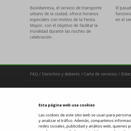
BusManresa, el servicio de transporte
El pasad
urbano de la ciudad, ofrece horarios
funcion
especiales con motivo de la Fiesta
en el se
Mayor, con el objetivo de facilitar la
movilidad durante las noches de
celebración.
FAQ
/
Derechos y deberes
/
Carta de servicios
/
Enlac
Contacta
manresabus.com
C/ ARTÉS, 15 - 08243 Manresa
Esta página web usa cookies
93 875 71 50
urba@manresabus.com
Las cookies de este sitio web se usan para personal
y analizar el tráfico. Además, compartimos informac
Servicio operado per:
redes sociales, publicidad y análisis web, quienes