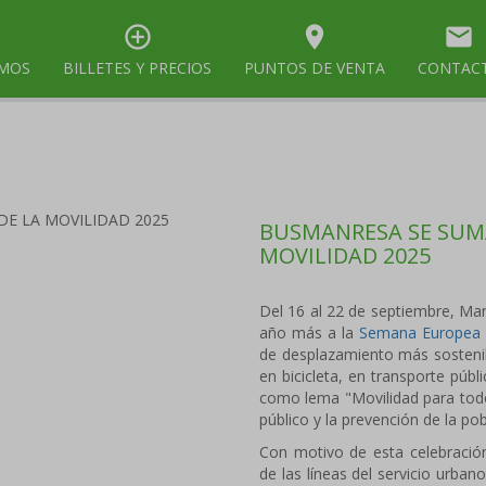
control_point
room
mail
OMOS
BILLETES Y PRECIOS
PUNTOS DE VENTA
CONTAC
BUSMANRESA SE SUMA
MOVILIDAD 2025
Del 16 al 22 de septiembre, Ma
año más a la
Semana Europea d
de desplazamiento más sostenib
en bicicleta, en transporte públ
como lema "Movilidad para todos
público y la prevención de la po
Con motivo de esta celebración
de las líneas del servicio urbano