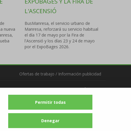
E
EXPOBAGES Y LA FIRA DE
L'ASCENSIÓ
 de
BusManresa, el servicio urbano de
la nueva
Manresa, reforzará su servicio habitual
anresa,
el día 17 de mayo por la Fira de
rueba
l'Ascensió y los días 23 y 24 de mayo
por el ExpoBages 2026.
Ofertas de trabajo
/
Información publicidad
Síguenos
Permitir todas
Denegar