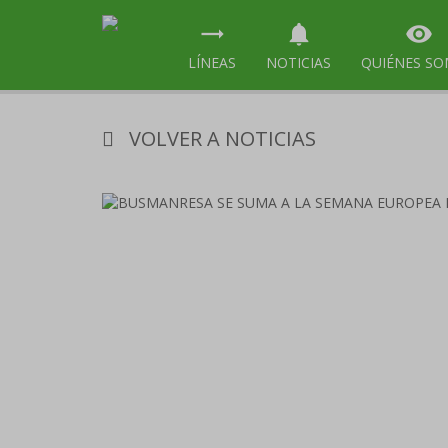
trending_flat
notifications
visibility
LÍNEAS
NOTICIAS
QUIÉNES S
VOLVER A NOTICIAS