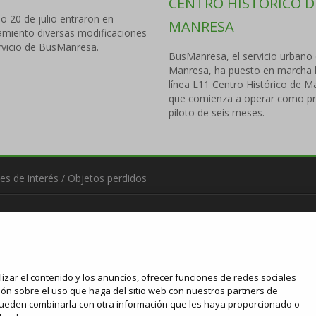
CENTRO HISTÓRICO D
o 20 de julio entraron en
MANRESA
amiento diversas modificaciones
rvicio de BusManresa.
BusManresa, el servicio urbano
Manresa, ha puesto en marcha 
línea L11 Centro Histórico de M
que comienza a operar como p
piloto de seis meses.
es de interés
/
Objetos perdidos
izar el contenido y los anuncios, ofrecer funciones de redes sociales
ión sobre el uso que haga del sitio web con nuestros partners de
 pueden combinarla con otra información que les haya proporcionado o