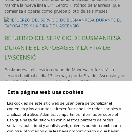
marcha la nueva línea L11 Centro Histórico de Manresa, que
comienza a operar como prueba piloto de seis meses.
REFUERZO DEL SERVICIO DE BUSMANRESA
DURANTE EL EXPOBAGES Y LA FIRA DE
L'ASCENSIÓ
BusManresa, el servicio urbano de Manresa, reforzará su
servicio habitual el día 17 de mayo por la Fira de l'Ascensió y los
días 23 y 24 de mayo por el ExpoBages 2026.
Esta página web usa cookies
Las cookies de este sitio web se usan para personalizar el
FAQ
contenido y los anuncios, ofrecer funciones de redes sociales y
/
Derechos y deberes
/
Carta de servicios
/
Enlaces de
interés
analizar el tráfico. Además, compartimos información sobre el
/
Objetos perdidos
/
uso que haga del sitio web con nuestros partners de redes
Ofertas de trabajo
/
Información publicidad
sociales, publicidad y análisis web, quienes pueden combinarla
con otra información que les haya proporcionado o que hayan