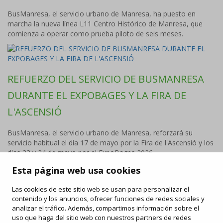
BusManresa, el servicio urbano de Manresa, ha puesto en
marcha la nueva línea L11 Centro Histórico de Manresa, que
comienza a operar como prueba piloto de seis meses.
REFUERZO DEL SERVICIO DE BUSMANRESA
DURANTE EL EXPOBAGES Y LA FIRA DE
L'ASCENSIÓ
BusManresa, el servicio urbano de Manresa, reforzará su
servicio habitual el día 17 de mayo por la Fira de l'Ascensió y los
días 23 y 24 de mayo por el ExpoBages 2026.
Esta página web usa cookies
Las cookies de este sitio web se usan para personalizar el
FAQ
contenido y los anuncios, ofrecer funciones de redes sociales y
/
Derechos y deberes
/
Carta de servicios
/
Enlaces de
interés
analizar el tráfico. Además, compartimos información sobre el
/
Objetos perdidos
/
uso que haga del sitio web con nuestros partners de redes
Ofertas de trabajo
/
Información publicidad