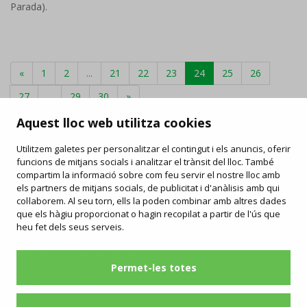
Parada).
«
1
2
...
21
22
23
24
25
26
27
...
29
30
»
Aquest lloc web utilitza cookies
Utilitzem galetes per personalitzar el contingut i els anuncis, oferir
funcions de mitjans socials i analitzar el trànsit del lloc. També
FAQ
compartim la informació sobre com feu servir el nostre lloc amb
/
Drets i deures
/
Carta de serveis
/
Enllaços d'interès
/
Objectes perduts
els partners de mitjans socials, de publicitat i d'anàlisis amb qui
/
Ofertes de feina
/
Informació publicitat
col·laborem. Al seu torn, ells la poden combinar amb altres dades
que els hàgiu proporcionat o hagin recopilat a partir de l'ús que
Contacta
Segueix-nos
heu fet dels seus serveis.
manresabus.com
C/ ARTÉS, 15 - 08243 Manresa
Permet-les totes
93 875 71 50
urba@manresabus.com
Servei ofert per: