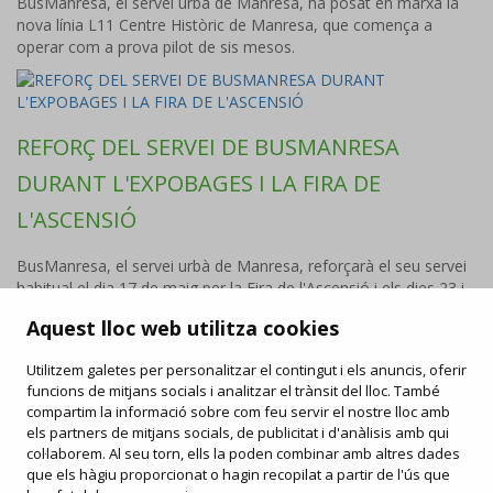
BusManresa, el servei urbà de Manresa, ha posat en marxa la
nova línia L11 Centre Històric de Manresa, que comença a
operar com a prova pilot de sis mesos.
REFORÇ DEL SERVEI DE BUSMANRESA
DURANT L'EXPOBAGES I LA FIRA DE
L'ASCENSIÓ
BusManresa, el servei urbà de Manresa, reforçarà el seu servei
habitual el dia 17 de maig per la Fira de l'Ascensió i els dies 23 i
24 de maig per l'ExpoBages.
Aquest lloc web utilitza cookies
Utilitzem galetes per personalitzar el contingut i els anuncis, oferir
funcions de mitjans socials i analitzar el trànsit del lloc. També
FAQ
compartim la informació sobre com feu servir el nostre lloc amb
/
Drets i deures
/
Carta de serveis
/
Enllaços d'interès
/
Objectes perduts
els partners de mitjans socials, de publicitat i d'anàlisis amb qui
/
Ofertes de feina
/
Informació publicitat
col·laborem. Al seu torn, ells la poden combinar amb altres dades
que els hàgiu proporcionat o hagin recopilat a partir de l'ús que
Contacta
Segueix-nos