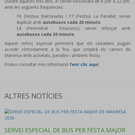
Durant aquests tres dies, el servei funcionarà de 8.20h a 22.20h,
amb les següents freqüències:
F6 (Festius Balconada) i F7 (Festius La Parada): servei
duplicat amb
autobusos cada 20 minuts
.
L8 (Perimetral - Estacions): servei reforçat amb
autobusos cada 30 minuts
.
Aquest reforç especial permetrà que els ciutadans puguin
accedir còmodament a la fira, que omplirà els carrers de
Manresa amb activitats, parades i ambient festiu.
Podeu consultar més informació
fent clic aquí
.
ALTRES NOTÍCIES
SERVEI ESPECIAL DE BUS PER FESTA MAJOR