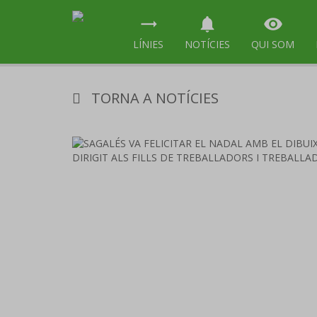
trending_flat
notifications
visibility
LÍNIES
NOTÍCIES
QUI SOM
TORNA A NOTÍCIES