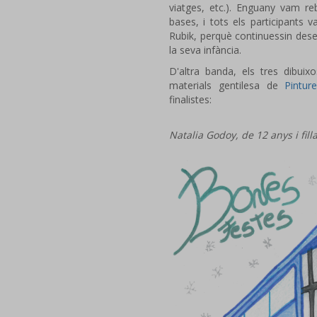
viatges, etc.). Enguany vam re
bases, i tots els participants
Rubik, perquè continuessin desen
la seva infància.
D'altra banda, els tres dibuix
materials gentilesa de
Pintur
finalistes:
Natalia Godoy, de 12 anys i fil