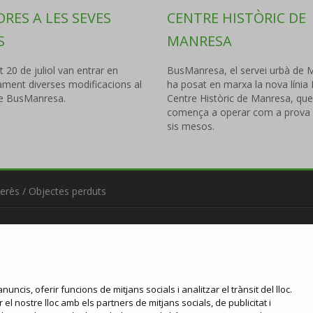
RES A LES SEVES
CENTRE HISTÒRIC DE
S
MANRESA
t 20 de juliol van entrar en
BusManresa, el servei urbà de 
ament diverses modificacions al
ha posat en marxa la nova línia
de BusManresa.
Centre Històric de Manresa, que
comença a operar com a prova p
sis mesos.
terès
/
Objectes perduts
nuncis, oferir funcions de mitjans socials i analitzar el trànsit del lloc.
l nostre lloc amb els partners de mitjans socials, de publicitat i