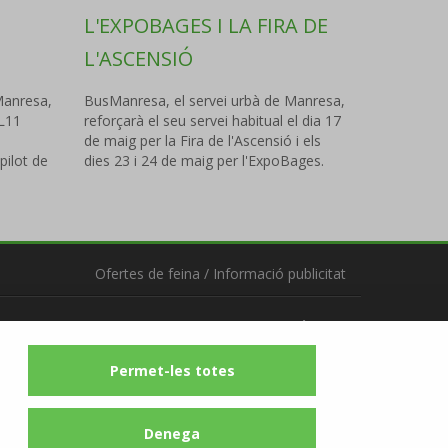
L'EXPOBAGES I LA FIRA DE
L'ASCENSIÓ
Manresa,
BusManresa, el servei urbà de Manresa,
 L11
reforçarà el seu servei habitual el dia 17
de maig per la Fira de l'Ascensió i els
ilot de
dies 23 i 24 de maig per l'ExpoBages.
Ofertes de feina
/
Informació publicitat
Segueix-nos
Permet-les totes
Denega