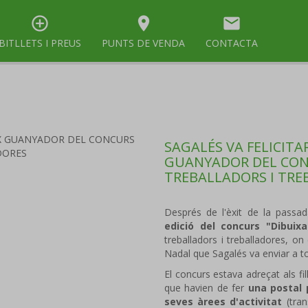
control_point
room
mail
BITLLETS I PREUS
PUNTS DE VENDA
CONTACTA
SAGALÉS VA FELICITA
GUANYADOR DEL CONCU
TREBALLADORS I TRE
Després de l'èxit de la passa
edició del concurs "Dibuix
treballadors i treballadores, on
Nadal que Sagalés va enviar a tot
El concurs estava adreçat als fil
que havien de fer
una postal 
seves àrees d'activitat
(trans