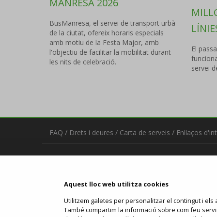
MANRESA 2026
MILLO
BusManresa, el servei de transport urbà
LÍNIE
de la ciutat, ofereix horaris especials
amb motiu de la Festa Major, amb
El passa
l'objectiu de facilitar la mobilitat durant
funcion
les nits de celebració.
servei 
FAQ
/
Drets i deures
/
Carta de serveis
/
Enllaços d'in
Contacta
manresabus.com
C/ ARTÉS, 15 - 08243 Manresa
Aquest lloc web utilitza cookies
93 875 71 50
urba@manresabus.com
Utilitzem galetes per personalitzar el contingut i els a
També compartim la informació sobre com feu servir e
Servei ofert per: