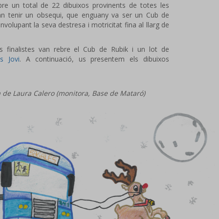
bre un total de 22 dibuixos provinents de totes les
 van tenir un obsequi, que enguany va ser un Cub de
volupant la seva destresa i motricitat fina al llarg de
os finalistes van rebre el Cub de Rubik i un lot de
es Jovi
. A continuació, us presentem els dibuixos
la de Laura Calero (monitora, Base de Mataró)