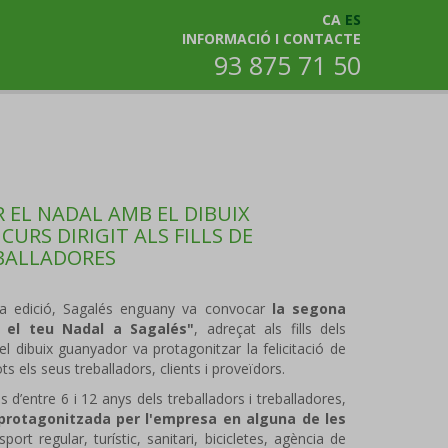
CA
ES
INFORMACIÓ I CONTACTE
93 875 71 50
R EL NADAL AMB EL DIBUIX
RS DIRIGIT ALS FILLS DE
BALLADORES
da edició, Sagalés enguany va convocar
la segona
a el teu Nadal a Sagalés"
, adreçat als fills dels
 el dibuix guanyador va protagonitzar la felicitació de
s els seus treballadors, clients i proveïdors.
ls d’entre 6 i 12 anys dels treballadors i treballadores,
protagonitzada per l'empresa en alguna de les
port regular, turístic, sanitari, bicicletes, agència de