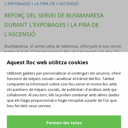
REFORÇ DEL SERVEI DE BUSMANRESA
DURANT L'EXPOBAGES I LA FIRA DE
L'ASCENSIÓ
BusManresa, el servei urbà de Manresa, reforçarà el seu servei
habitual el dia 17 de maig per la Fira de l'Ascensió i els dies 23 i
24 de maig per l'ExpoBages.
Aquest lloc web utilitza cookies
Utilitzem galetes per personalitzar el contingut i els anuncis, oferir
funcions de mitjans socials i analitzar el trànsit del lloc. També
FAQ
compartim la informació sobre com feu servir el nostre lloc amb
/
Drets i deures
/
Carta de serveis
/
Enllaços d'interès
/
Objectes perduts
els partners de mitjans socials, de publicitat i d'anàlisis amb qui
/
Ofertes de feina
/
Informació publicitat
col·laborem. Al seu torn, ells la poden combinar amb altres dades
que els hàgiu proporcionat o hagin recopilat a partir de l'ús que
Contacta
Segueix-nos
heu fet dels seus serveis.
manresabus.com
C/ ARTÉS, 15 - 08243 Manresa
Permet-les totes
93 875 71 50