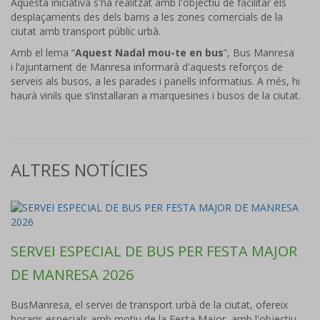
Aquesta iniciativa s'ha realitzat amb l'objectiu de facilitar els
desplaçaments des dels barris a les zones comercials de la
ciutat amb transport públic urbà.
Amb el lema “
Aquest Nadal mou-te en bus
”, Bus Manresa
i l’ajuntament de Manresa informarà d'aquests reforços de
serveis als busos, a les parades i panells informatius. A més, hi
haurà vinils que s’instal·laran a marquesines i busos de la ciutat.
ALTRES NOTÍCIES
SERVEI ESPECIAL DE BUS PER FESTA MAJOR
DE MANRESA 2026
BusManresa, el servei de transport urbà de la ciutat, ofereix
horaris especials amb motiu de la Festa Major, amb l'objectiu