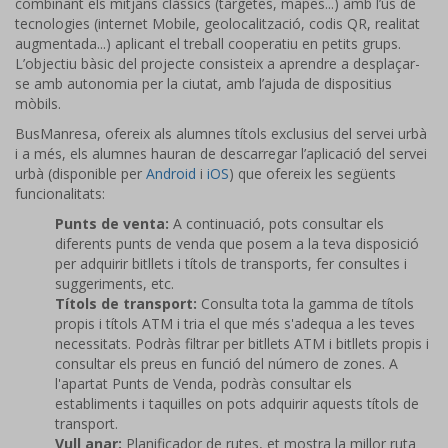
combinant els mitjans clàssics (targetes, mapes...) amb l’ús de
tecnologies (internet Mobile, geolocalització, codis QR, realitat
augmentada...) aplicant el treball cooperatiu en petits grups.
L’objectiu bàsic del projecte consisteix a aprendre a desplaçar-
se amb autonomia per la ciutat, amb l’ajuda de dispositius
mòbils.
BusManresa, ofereix als alumnes títols exclusius del servei urbà
i a més, els alumnes hauran de descarregar l’aplicació del servei
urbà (disponible per
Android
i
iOS
) que ofereix les següents
funcionalitats:
Punts de venta:
A continuació, pots consultar els
diferents punts de venda que posem a la teva disposició
per adquirir bitllets i títols de transports, fer consultes i
suggeriments, etc.
Títols de transport:
Consulta tota la gamma de títols
propis i títols ATM i tria el que més s'adequa a les teves
necessitats. Podràs filtrar per bitllets ATM i bitllets propis i
consultar els preus en funció del número de zones. A
l'apartat Punts de Venda, podràs consultar els
establiments i taquilles on pots adquirir aquests títols de
transport.
Vull anar:
Planificador de rutes, et mostra la millor ruta